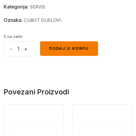
Kategorija:
SERVIS
Oznaka:
CUBOT DIJELOVI
5 na zalihi
KINGKONG
-
+
DODAJ U KORPU
DODAJ U KORPU
6
ljepljivi
utor
za
sim
Povezani Proizvodi
karticu
quantity