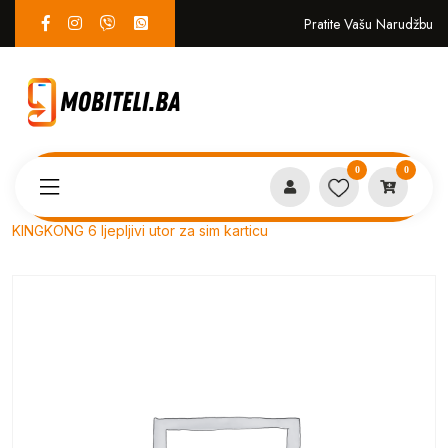
Pratite Vašu Narudžbu
0
0
Proizvodi
SERVIS
KINGKONG 6 ljepljivi utor za sim karticu