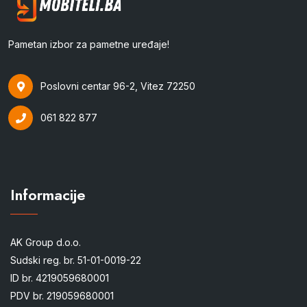
Pametan izbor za pametne uređaje!
Poslovni centar 96-2, Vitez 72250
061 822 877
Informacije
AK Group d.o.o.
Sudski reg. br. 51-01-0019-22
ID br. 4219059680001
PDV br. 219059680001