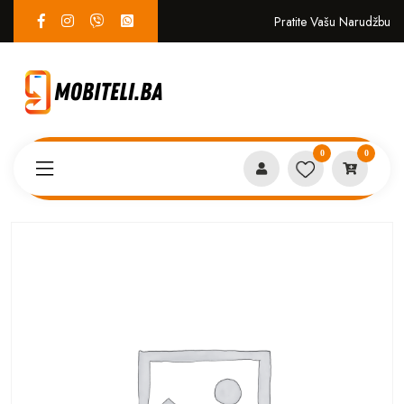
Pratite Vašu Narudžbu
0
0
Proizvodi
SERVIS
KINGKONG 5 PRO zvučnik (D)