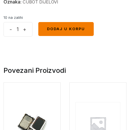
Oznaka:
CUBOT DIJELOVI
10 na zalihi
KINGKONG
-
+
DODAJ U KORPU
DODAJ U KORPU
5
PRO
zvučnik
(D)
quantity
Povezani Proizvodi