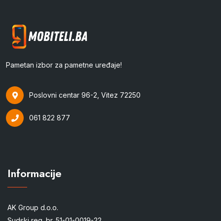
Pametan izbor za pametne uređaje!
Poslovni centar 96-2, Vitez 72250
061 822 877
Informacije
AK Group d.o.o.
Sudski reg. br. 51-01-0019-22