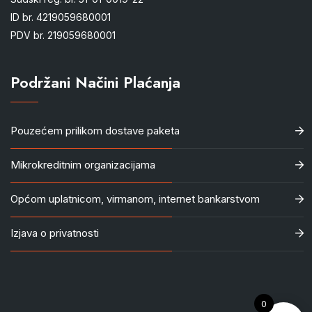
ID br. 4219059680001
PDV br. 219059680001
Podržani Načini Plaćanja
Pouzećem prilikom dostave paketa
Mikrokreditnim organizacijama
Općom uplatnicom, virmanom, internet bankarstvom
Izjava o privatnosti
0