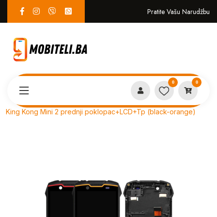
Pratite Vašu Narudžbu
0
0
Proizvodi
SERVIS
King Kong Mini 2 prednji poklopac+LCD+Tp (black-orange)