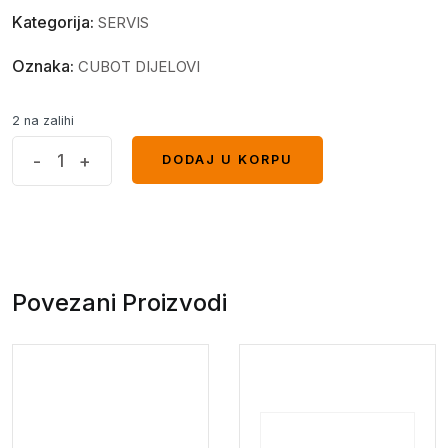
Kategorija:
SERVIS
Oznaka:
CUBOT DIJELOVI
2 na zalihi
King
-
+
DODAJ U KORPU
DODAJ U KORPU
Kong
Mini
2
prednji
poklopac+LCD+Tp
Povezani Proizvodi
(black-
orange)
quantity