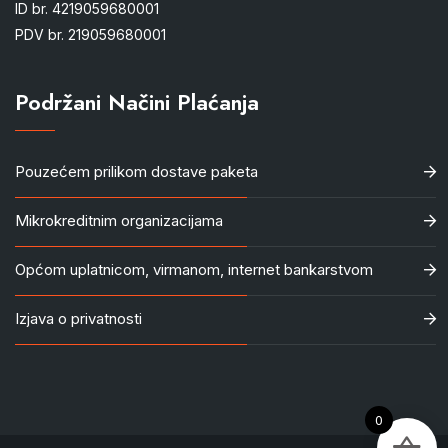
ID br. 4219059680001
PDV br. 219059680001
Podržani Načini Plaćanja
Pouzećem prilikom dostave paketa
Mikrokreditnim organizacijama
Općom uplatnicom, virmanom, internet bankarstvom
Izjava o privatnosti
0