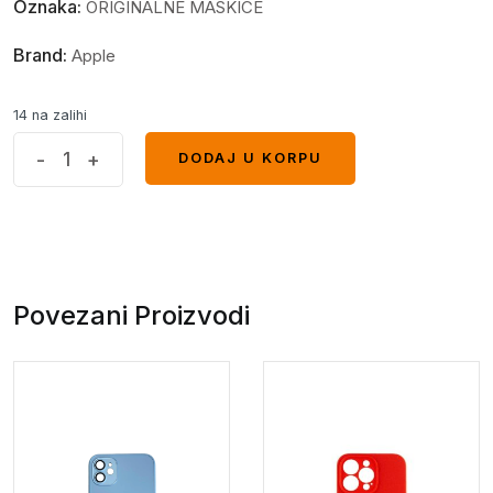
Oznaka:
ORIGINALNE MASKICE
Brand:
Apple
14 na zalihi
Iphone
-
+
DODAJ U KORPU
DODAJ U KORPU
15
Pro
case
roza*
quantity
Povezani Proizvodi