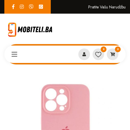
Pratite Vašu Narudžbu
0
0
Proizvodi
MASKICE
Iphone 15 Pro case roza*