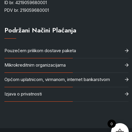
ID br. 4219059680001
PDV br. 219059680001
Podržani Načini Plaćanja
Pouzećem prilikom dostave paketa
Mikrokreditnim organizacijama
Općom uplatnicom, virmanom, internet bankarstvom
Izjava o privatnosti
0