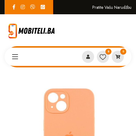
Pratite Vašu Narudžbu
0
0
Proizvodi
MASKICE
Iphone 15 case narandžasta*