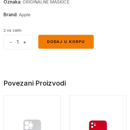
Oznaka:
ORIGINALNE MASKICE
Brand:
Apple
2 na zalihi
Iphone
-
+
DODAJ U KORPU
DODAJ U KORPU
15
case
narandžasta*
quantity
Povezani Proizvodi