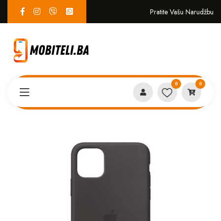
Pratite Vašu Narudžbu
0
0
Proizvodi
MASKICE
Iphone 15 case crna*