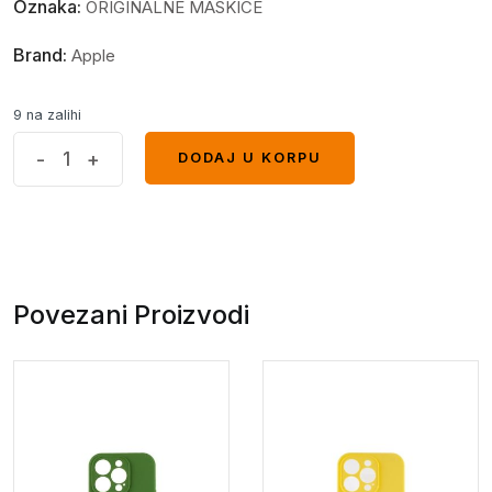
Oznaka:
ORIGINALNE MASKICE
Brand:
Apple
9 na zalihi
Iphone
-
+
DODAJ U KORPU
DODAJ U KORPU
15
case
crna*
quantity
Povezani Proizvodi