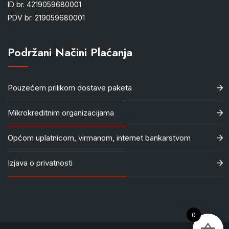
ID br. 4219059680001
PDV br. 219059680001
Podržani Načini Plaćanja
Pouzećem prilikom dostave paketa
Mikrokreditnim organizacijama
Općom uplatnicom, virmanom, internet bankarstvom
Izjava o privatnosti
0