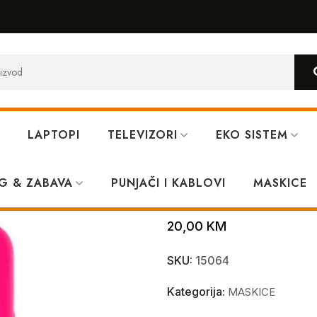
LAPTOPI
TELEVIZORI
EKO SISTEM
G & ZABAVA
PUNJAČI I KABLOVI
Iphone 14 plus
MASKICE
20,00
KM
SKU:
15064
Kategorija:
MASKICE