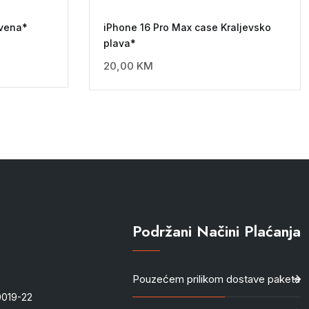
rvena*
iPhone 16 Pro Max case Kraljevsko
plava*
20,00
KM
Podržani Načini Plaćanja
Pouzećem prilikom dostave paketa
-0019-22