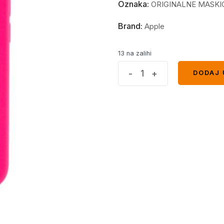
Oznaka:
ORIGINALNE MASKI
Brand:
Apple
13 na zalihi
Iphone
-
+
DODAJ 
DODAJ 
14
plus
case
pink
quantity