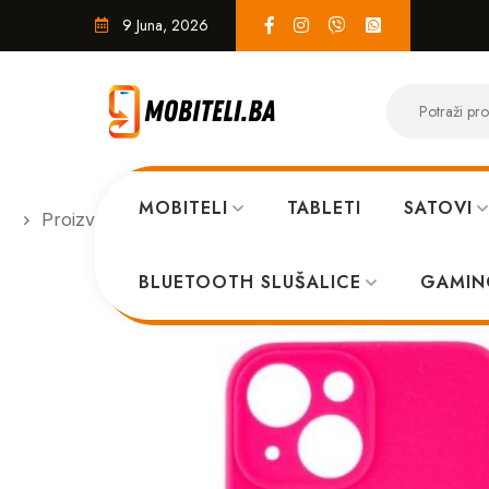
9 Juna, 2026
MOBITELI
TABLETI
SATOVI
Proizvodi
MASKICE
Iphone 14 plus case pink
BLUETOOTH SLUŠALICE
GAMIN