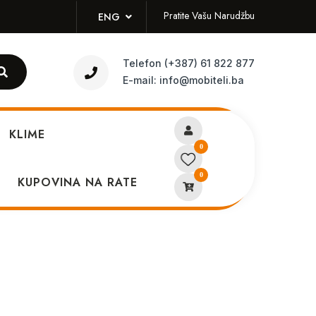
Pratite Vašu Narudžbu
ENG
Telefon
(+387) 61 822 877
E-mail:
info@mobiteli.ba
KLIME
0
0
 case pink
KUPOVINA NA RATE