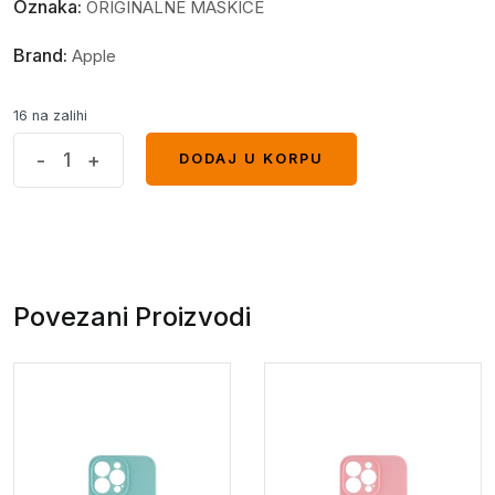
Oznaka:
ORIGINALNE MASKICE
Brand:
Apple
16 na zalihi
Iphone
-
+
DODAJ U KORPU
DODAJ U KORPU
14
case
svijetlo
ljubicasta
quantity
Povezani Proizvodi