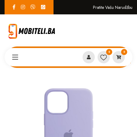
Pratite Vašu Narudžbu
0
0
Proizvodi
MASKICE
Iphone 14 case svijetlo ljubicasta