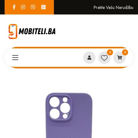
Pratite Vašu Narudžbu
0
0
Proizvodi
MASKICE
Iphone 14 case ljubicasta