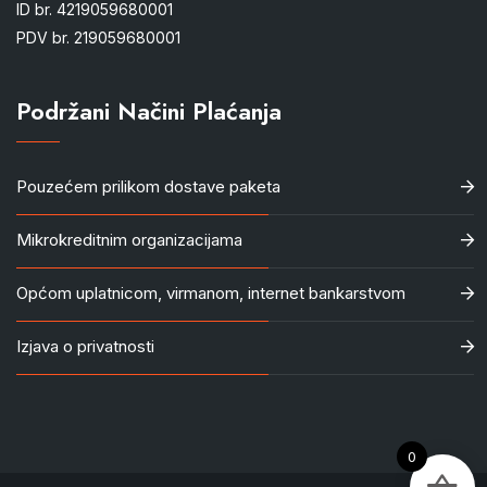
ID br. 4219059680001
PDV br. 219059680001
Podržani Načini Plaćanja
Pouzećem prilikom dostave paketa
Mikrokreditnim organizacijama
Općom uplatnicom, virmanom, internet bankarstvom
Izjava o privatnosti
0