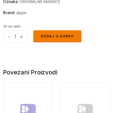
Oznaka:
ORIGINALNE MASKICE
Brand:
Apple
20 na zalihi
Iphone
-
+
DODAJ U KORPU
DODAJ U KORPU
14
case
ljubicasta
quantity
Povezani Proizvodi