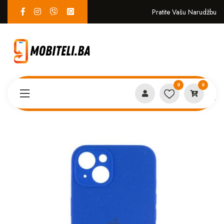
Pratite Vašu Narudžbu
0
0
Proizvodi
MASKICE
IPhone 14 case kraljevsko plava*