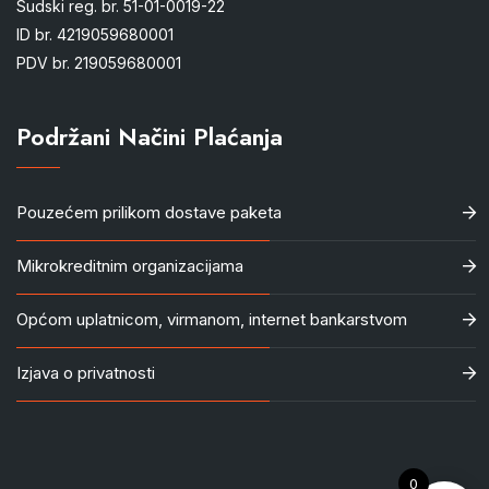
Sudski reg. br. 51-01-0019-22
ID br. 4219059680001
PDV br. 219059680001
Podržani Načini Plaćanja
Pouzećem prilikom dostave paketa
Mikrokreditnim organizacijama
Općom uplatnicom, virmanom, internet bankarstvom
Izjava o privatnosti
0