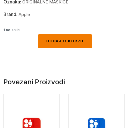
Oznaka:
ORIGINALNE MASKICE
Brand:
Apple
1 na zalihi
DODAJ U KORPU
DODAJ U KORPU
Povezani Proizvodi