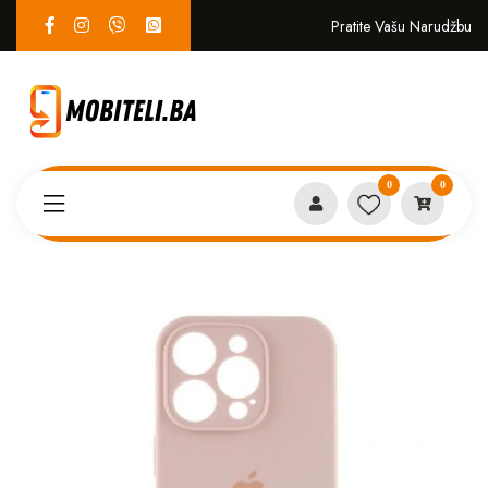
Pratite Vašu Narudžbu
0
0
Proizvodi
MASKICE
Iphone 13 Pro Max case puder*