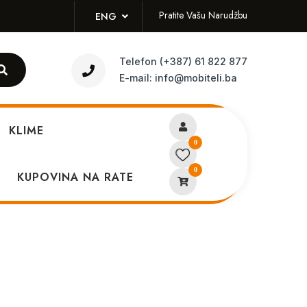
Pratite Vašu Narudžbu
ENG
Telefon
(+387) 61 822 877
E-mail:
info@mobiteli.ba
KLIME
0
0
 case žuta*
KUPOVINA NA RATE