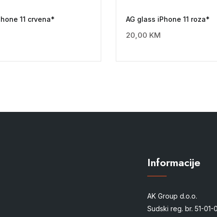
Phone 11 crvena*
AG glass iPhone 11 roza*
20,00
KM
Informacije
AK Group d.o.o.
Sudski reg. br. 51-01