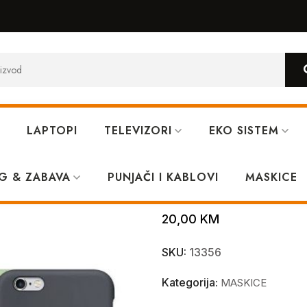
LAPTOPI
TELEVIZORI
EKO SISTEM
G & ZABAVA
PUNJAČI I KABLOVI
IPhone 13 Mini
MASKICE
20,00
KM
SKU:
13356
Kategorija:
MASKICE