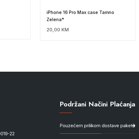
iPhone 16 Pro Max case Tamno
Zelena*
20,00
KM
Podržani Načini Plaćanja
Pouzećem prilikom dostave paketa
-0019-22