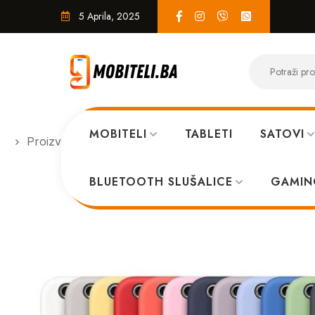
5 Aprila, 2025
MOBITELI
TABLETI
SATOVI
Proizvodi
MASKICE
IPhone 13 Mini case žuta*
BLUETOOTH SLUŠALICE
GAMIN