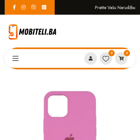
Pratite Vašu Narudžbu
0
0
Proizvodi
MASKICE
Iphone 11 Pro case ciklama *