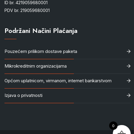
ID br. 4219059680001
PDV br. 219059680001
Podržani Načini Plaćanja
Pouzećem prilikom dostave paketa
Mikrokreditnim organizacijama
Općom uplatnicom, virmanom, internet bankarstvom
Izjava o privatnosti
0