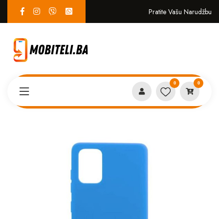
Pratite Vašu Narudžbu
0
0
Proizvodi
MASKICE
Huawei P40 case plava*