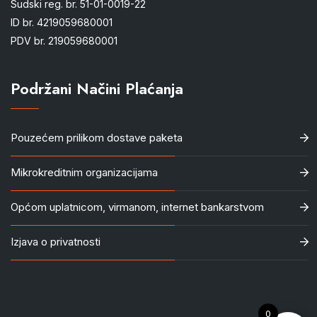
Sudski reg. br. 51-01-0019-22
ID br. 4219059680001
PDV br. 219059680001
Podržani Načini Plaćanja
Pouzećem prilikom dostave paketa
Mikrokreditnim organizacijama
Općom uplatnicom, virmanom, internet bankarstvom
Izjava o privatnosti
0