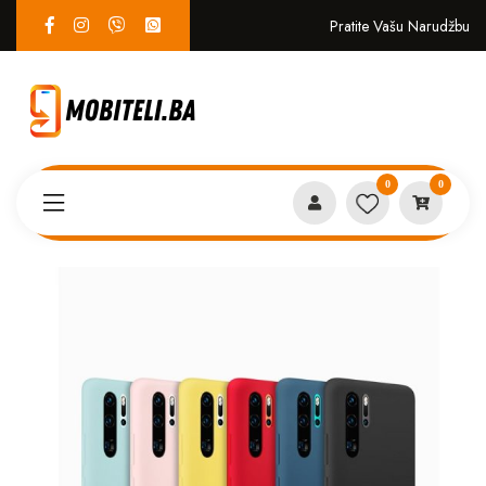
Pratite Vašu Narudžbu
0
0
Proizvodi
MASKICE
Huawei P30 case crvena*