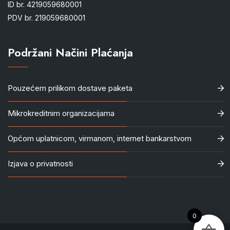
ID br. 4219059680001
PDV br. 219059680001
Podržani Načini Plaćanja
Pouzećem prilikom dostave paketa
Mikrokreditnim organizacijama
Općom uplatnicom, virmanom, internet bankarstvom
Izjava o privatnosti
0