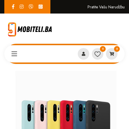
Pratite Vašu Narudžbu
0
0
Proizvodi
MASKICE
Huawei Mate 30 Pro case plava*