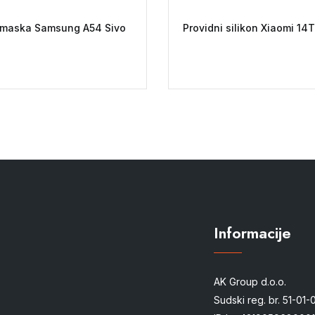
a maska Samsung A54 Sivo
Providni silikon Xiaomi 14T
Informacije
AK Group d.o.o.
Sudski reg. br. 51-01