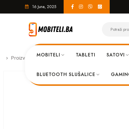
16 Juna, 2025
MOBITELI
TABLETI
SATOVI
Proizvodi
MASKICE
GUESS iPhone 15 PRO A3
BLUETOOTH SLUŠALICE
GAMIN