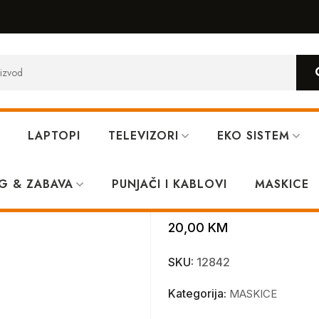
LAPTOPI
TELEVIZORI
EKO SISTEM
G & ZABAVA
PUNJAČI I KABLOVI
GUESS iPhone
MASKICE
20,00
KM
SKU:
12842
Kategorija:
MASKICE