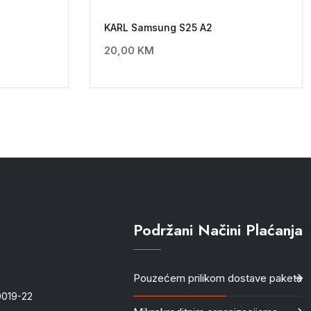
KARL Samsung S25 A2
20,00
KM
Podržani Načini Plaćanja
Pouzećem prilikom dostave paketa
-0019-22