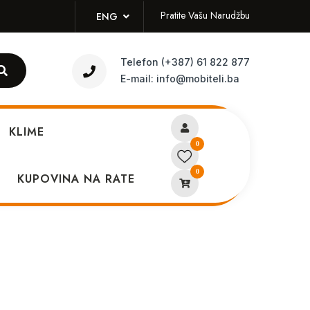
Pratite Vašu Narudžbu
ENG
Telefon
(+387) 61 822 877
E-mail:
info@mobiteli.ba
KLIME
0
0
 15 PRO A3
KUPOVINA NA RATE