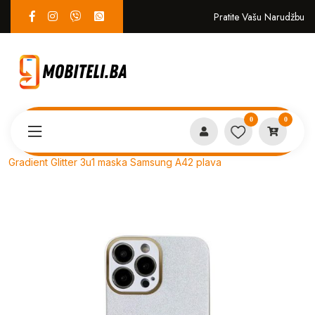
Pratite Vašu Narudžbu
0
0
Proizvodi
MASKICE
Gradient Glitter 3u1 maska Samsung A42 plava