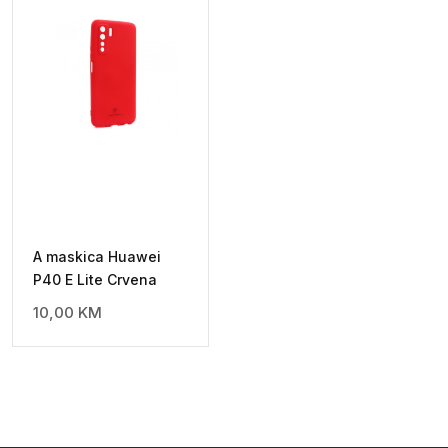
A maskica Huawei
P40 E Lite Crvena
10,00
KM