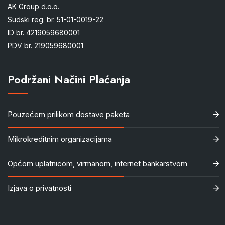
AK Group d.o.o.
Sudski reg. br. 51-01-0019-22
ID br. 4219059680001
PDV br. 219059680001
Podržani Načini Plaćanja
Pouzećem prilikom dostave paketa
Mikrokreditnim organizacijama
Općom uplatnicom, virmanom, internet bankarstvom
Izjava o privatnosti