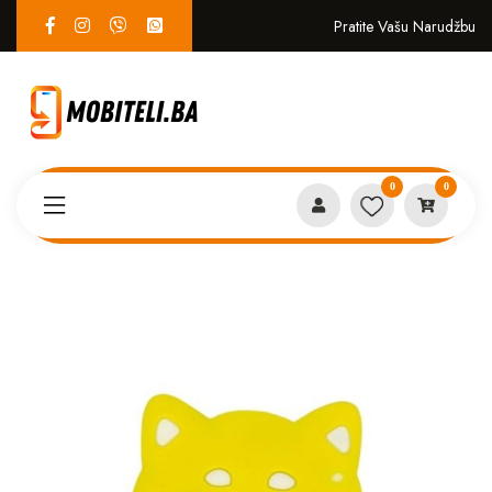
Pratite Vašu Narudžbu
0
0
Proizvodi
DRŽAČI
Držač za mobitel Pop Socket