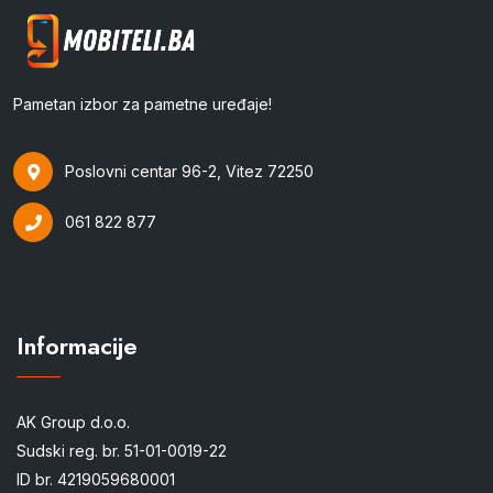
Pametan izbor za pametne uređaje!
Poslovni centar 96-2, Vitez 72250
061 822 877
Informacije
AK Group d.o.o.
Sudski reg. br. 51-01-0019-22
ID br. 4219059680001