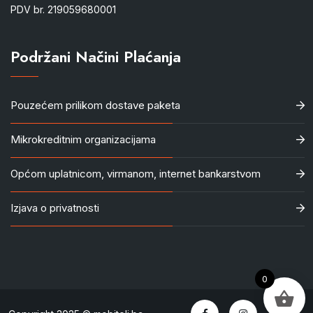
PDV br. 219059680001
Podržani Načini Plaćanja
Pouzećem prilikom dostave paketa
Mikrokreditnim organizacijama
Općom uplatnicom, virmanom, internet bankarstvom
Izjava o privatnosti
0