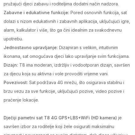
pružajući djeci zabavu i roditeljima dodatni način nadzora.
Zabavne i edukativne funkcije:
Pored osnovnih funkcija, sat
dolazi s nizom edukativnih i zabavnih aplikacija, uključujući igre,
alarm, kalkulator i više, što ga čini idealnim za svakodnevnu
upotrebu.
Jednostavno upravljanje:
Dizajniran s velikim, intuitivnim
ikonama, sat omogućava djeci lako upravljanje svim funkcijama.
Dizajn:
T8 ima moderan, izdržljiv i vodootporan dizajn, savršen
za djecu koja su aktivna i vole provoditi vrijeme vani.
Povezivost:
Sat podržava 4G mrežu, što osigurava stabilnu i
brzu vezu za sve funkcije, uključujući pozive, video pozive i
praćenje lokacije.
Dječiji pametni sat T8 4G GPS+LBS+WiFi (HD kamera)
je
savršen izbor za roditelje koji žele osigurati maksimalnu