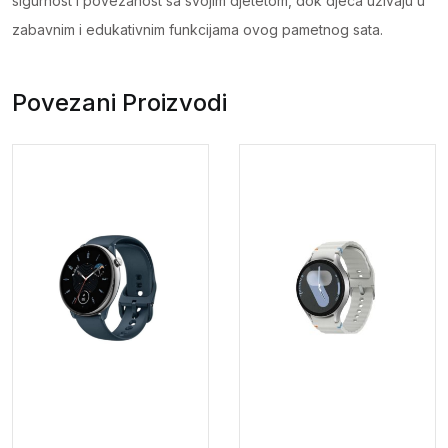
sigurnost i povezanost sa svojim djetetom, dok djeca uživaju u
zabavnim i edukativnim funkcijama ovog pametnog sata.
Povezani Proizvodi