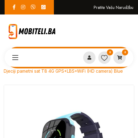
Pratite Vašu Narudžbu
0
0
Proizvodi
PAMETNI SATOVI
Djeciji pametni sat T8 4G GPS+LBS+WiFi (HD camera) Blue