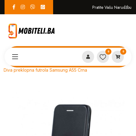
Pratite Vašu Narudžbu
0
0
Proizvodi
PREKLOPNE
Diva preklopna futrola Samsung A55 Crna