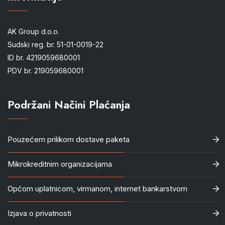
AK Group d.o.o.
Sudski reg. br. 51-01-0019-22
ID br. 4219059680001
PDV br. 219059680001
Podržani Načini Plaćanja
Pouzećem prilikom dostave paketa
Mikrokreditnim organizacijama
Općom uplatnicom, virmanom, internet bankarstvom
Izjava o privatnosti