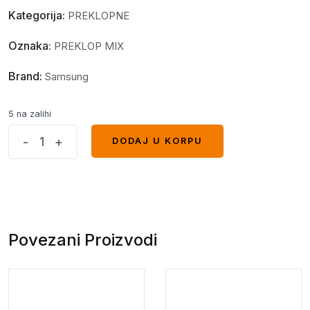
Kategorija:
PREKLOPNE
Oznaka:
PREKLOP MIX
Brand:
Samsung
5 na zalihi
Diva
-
+
DODAJ U KORPU
DODAJ U KORPU
preklopna
futrola
Samsung
A55
Crna
Povezani Proizvodi
quantity