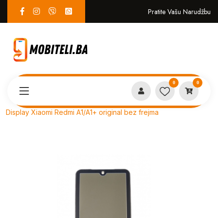
Pratite Vašu Narudžbu
0
0
Proizvodi
SERVIS
Display Xiaomi Redmi A1/A1+ original bez frejma