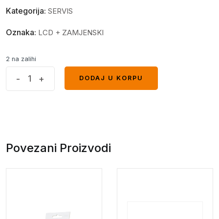
Kategorija:
SERVIS
Oznaka:
LCD + ZAMJENSKI
2 na zalihi
Display
-
+
DODAJ U KORPU
DODAJ U KORPU
Xiaomi
Redmi
A1/A1+
original
bez
Povezani Proizvodi
frejma
quantity