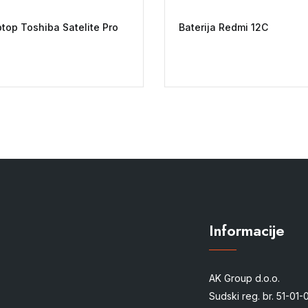
ptop Toshiba Satelite Pro
Baterija Redmi 12C
Informacije
AK Group d.o.o.
Sudski reg. br. 51-01