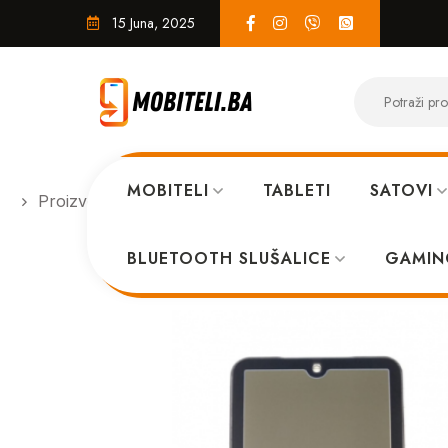
15 Juna, 2025
MOBITELI
TABLETI
SATOVI
Proizvodi
SERVIS
Display Xiaomi Redmi 9 AT ori
BLUETOOTH SLUŠALICE
GAMIN