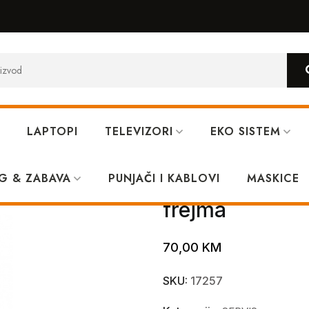
LAPTOPI
TELEVIZORI
EKO SISTEM
ginal bez frejma
G & ZABAVA
PUNJAČI I KABLOVI
Display Xiaomi
MASKICE
frejma
70,00
KM
SKU:
17257