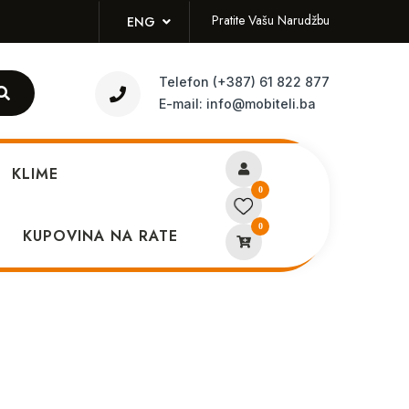
Pratite Vašu Narudžbu
ENG
Telefon
(+387) 61 822 877
E-mail:
info@mobiteli.ba
KLIME
0
0
 Redmi 9 AT original bez
KUPOVINA NA RATE