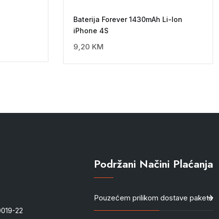
Baterija Forever 1430mAh Li-Ion
iPhone 4S
9,20
KM
Podržani Načini Plaćanja
Pouzećem prilikom dostave paketa
-0019-22