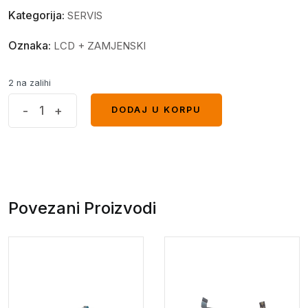
Kategorija:
SERVIS
Oznaka:
LCD + ZAMJENSKI
2 na zalihi
Display
-
+
DODAJ U KORPU
DODAJ U KORPU
Xiaomi
Poco
X5
5G
OLED
Povezani Proizvodi
bez
frejma
quantity