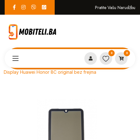
Pratite Vašu Narudžbu
0
0
Proizvodi
SERVIS
Display Huawei Honor 8C original bez frejma