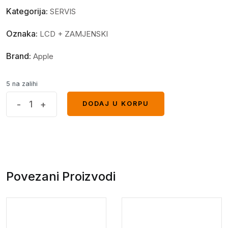
Kategorija:
SERVIS
Oznaka:
LCD + ZAMJENSKI
Brand:
Apple
5 na zalihi
Display
-
+
DODAJ U KORPU
DODAJ U KORPU
Apple
iPhone
X
Black
org
Povezani Proizvodi
Refubrish
quantity