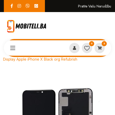
Pratite Vašu Narudžbu
0
0
Proizvodi
SERVIS
Display Apple iPhone X Black org Refubrish