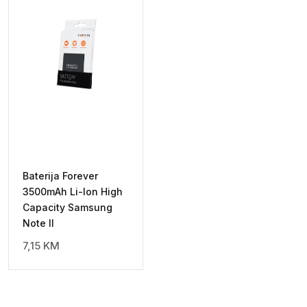
Baterija Forever
3500mAh Li-Ion High
Capacity Samsung
Note II
7,15
KM