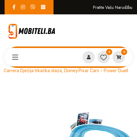
Pratite Vašu Narudžbu
0
0
Proizvodi
Gaming & Zabava
Carrera Dječija trkačka staza, Disney·Pixar Cars – Power Duell