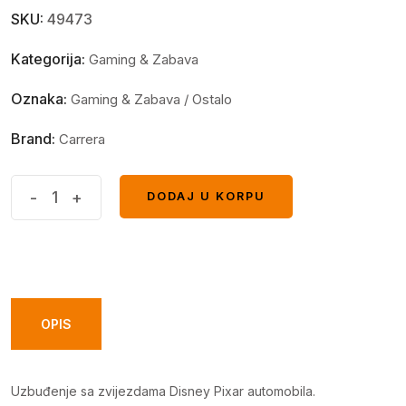
SKU:
49473
Kategorija:
Gaming & Zabava
Oznaka:
Gaming & Zabava / Ostalo
Brand:
Carrera
Carrera
-
+
DODAJ U KORPU
DODAJ U KORPU
Dječija
trkačka
staza,
Disney·Pixar
Cars
OPIS
-
Power
Uzbuđenje sa zvijezdama Disney Pixar automobila.
Duell