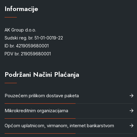
Informacije
AK Group d.o.o.
Sudski reg. br. 51-01-0019-22
ID br. 4219059680001
PDV br. 219059680001
Podržani Načini Plaćanja
Pouzećem prilikom dostave paketa
Mikrokreditnim organizacijama
Općom uplatnicom, virmanom, internet bankarstvom