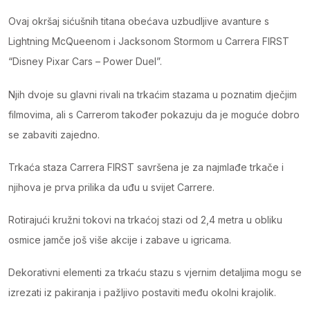
quantity
Ovaj okršaj sićušnih titana obećava uzbudljive avanture s
Lightning McQueenom i Jacksonom Stormom u Carrera FIRST
“Disney Pixar Cars – Power Duel”.
Njih dvoje su glavni rivali na trkaćim stazama u poznatim dječjim
filmovima, ali s Carrerom također pokazuju da je moguće dobro
se zabaviti zajedno.
Trkaća staza Carrera FIRST savršena je za najmlađe trkače i
njihova je prva prilika da uđu u svijet Carrere.
Rotirajući kružni tokovi na trkaćoj stazi od 2,4 metra u obliku
osmice jamče još više akcije i zabave u igricama.
Dekorativni elementi za trkaću stazu s vjernim detaljima mogu se
izrezati iz pakiranja i pažljivo postaviti među okolni krajolik.