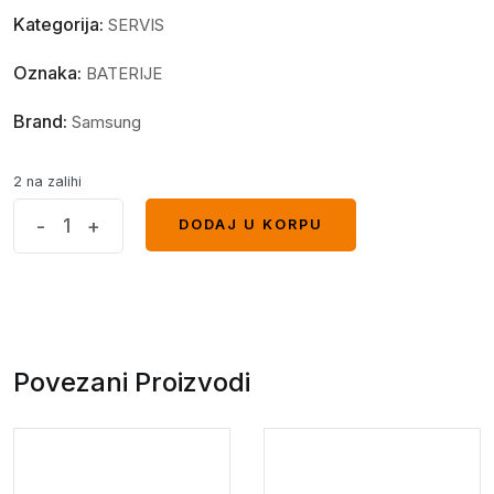
Kategorija:
SERVIS
Oznaka:
BATERIJE
Brand:
Samsung
2 na zalihi
Baterija
-
+
DODAJ U KORPU
DODAJ U KORPU
Maxlife
2300mAh
Samsung
Galaxy
A5
Povezani Proizvodi
A500
quantity