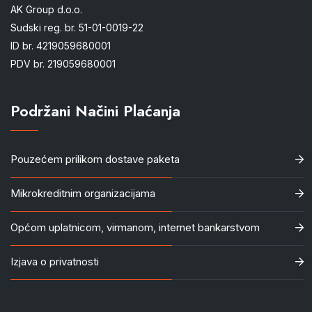
AK Group d.o.o.
Sudski reg. br. 51-01-0019-22
ID br. 4219059680001
PDV br. 219059680001
Podržani Načini Plaćanja
Pouzećem prilikom dostave paketa
Mikrokreditnim organizacijama
Općom uplatnicom, virmanom, internet bankarstvom
Izjava o privatnosti