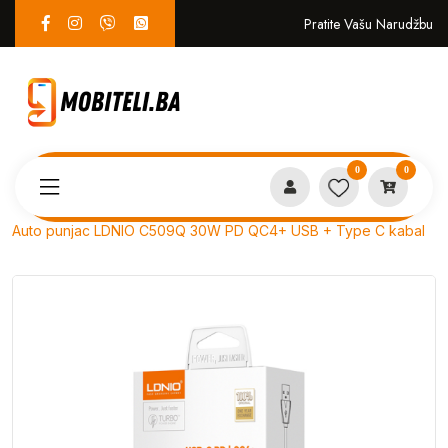
Pratite Vašu Narudžbu
0
0
Proizvodi
PUNJAČI i KABLOVI
Auto punjac LDNIO C509Q 30W PD QC4+ USB + Type C kabal