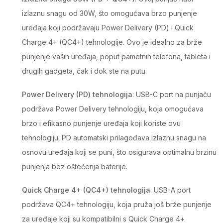
izlaznu snagu od 30W, što omogućava brzo punjenje
uređaja koji podržavaju Power Delivery (PD) i Quick
Charge 4+ (QC4+) tehnologije. Ovo je idealno za brže
punjenje vaših uređaja, poput pametnih telefona, tableta i
drugih gadgeta, čak i dok ste na putu.
Power Delivery (PD) tehnologija
: USB-C port na punjaču
podržava Power Delivery tehnologiju, koja omogućava
brzo i efikasno punjenje uređaja koji koriste ovu
tehnologiju. PD automatski prilagođava izlaznu snagu na
osnovu uređaja koji se puni, što osigurava optimalnu brzinu
punjenja bez oštećenja baterije.
Quick Charge 4+ (QC4+) tehnologija
: USB-A port
podržava QC4+ tehnologiju, koja pruža još brže punjenje
za uređaje koji su kompatibilni s Quick Charge 4+