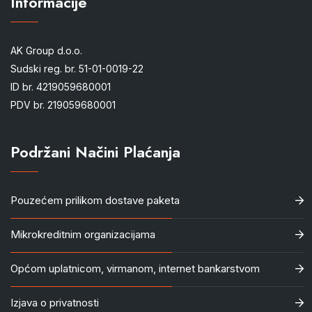
Informacije
AK Group d.o.o.
Sudski reg. br. 51-01-0019-22
ID br. 4219059680001
PDV br. 219059680001
Podržani Načini Plaćanja
Pouzećem prilikom dostave paketa
Mikrokreditnim organizacijama
Općom uplatnicom, virmanom, internet bankarstvom
Izjava o privatnosti