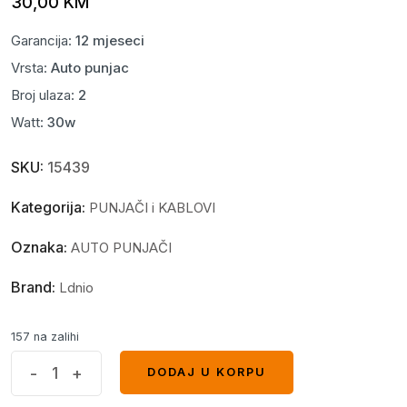
30,00
KM
Garancija:
12 mjeseci
Vrsta:
Auto punjac
Broj ulaza:
2
Watt:
30w
SKU:
15439
Kategorija:
PUNJAČI i KABLOVI
Oznaka:
AUTO PUNJAČI
Brand:
Ldnio
157 na zalihi
Auto
-
+
DODAJ U KORPU
DODAJ U KORPU
punjac