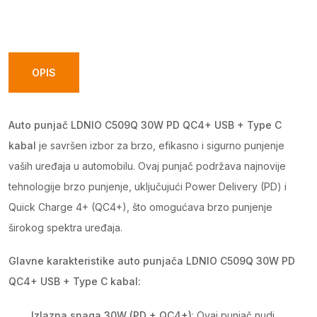
LDNIO
C509Q
30W
PD
OPIS
QC4+
USB
Auto punjač LDNIO C509Q 30W PD QC4+ USB + Type C
+
kabal
je savršen izbor za brzo, efikasno i sigurno punjenje
Type
vaših uređaja u automobilu. Ovaj punjač podržava najnovije
C
tehnologije brzo punjenje, uključujući Power Delivery (PD) i
kabal
Quick Charge 4+ (QC4+), što omogućava brzo punjenje
quantity
širokog spektra uređaja.
Glavne karakteristike auto punjača LDNIO C509Q 30W PD
QC4+ USB + Type C kabal:
Izlazna snaga 30W (PD + QC4+)
: Ovaj punjač nudi