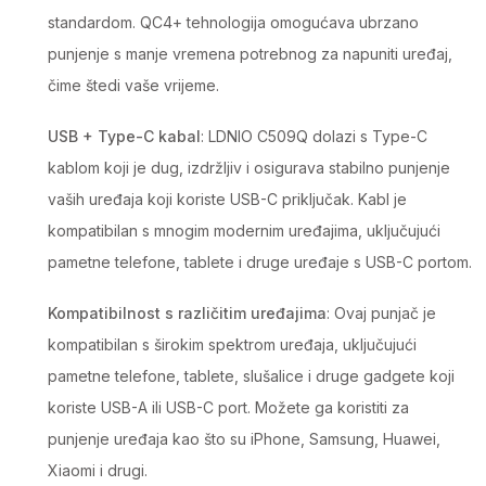
standardom. QC4+ tehnologija omogućava ubrzano
punjenje s manje vremena potrebnog za napuniti uređaj,
čime štedi vaše vrijeme.
USB + Type-C kabal
: LDNIO C509Q dolazi s Type-C
kablom koji je dug, izdržljiv i osigurava stabilno punjenje
vaših uređaja koji koriste USB-C priključak. Kabl je
kompatibilan s mnogim modernim uređajima, uključujući
pametne telefone, tablete i druge uređaje s USB-C portom.
Kompatibilnost s različitim uređajima
: Ovaj punjač je
kompatibilan s širokim spektrom uređaja, uključujući
pametne telefone, tablete, slušalice i druge gadgete koji
koriste USB-A ili USB-C port. Možete ga koristiti za
punjenje uređaja kao što su iPhone, Samsung, Huawei,
Xiaomi i drugi.