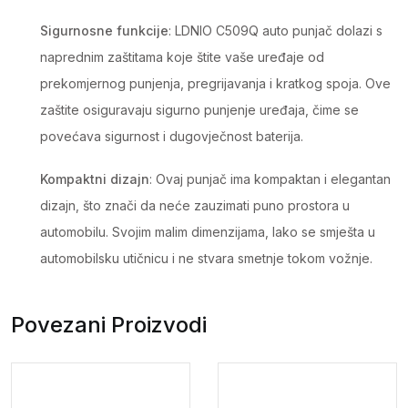
Sigurnosne funkcije
: LDNIO C509Q auto punjač dolazi s
naprednim zaštitama koje štite vaše uređaje od
prekomjernog punjenja, pregrijavanja i kratkog spoja. Ove
zaštite osiguravaju sigurno punjenje uređaja, čime se
povećava sigurnost i dugovječnost baterija.
Kompaktni dizajn
: Ovaj punjač ima kompaktan i elegantan
dizajn, što znači da neće zauzimati puno prostora u
automobilu. Svojim malim dimenzijama, lako se smješta u
automobilsku utičnicu i ne stvara smetnje tokom vožnje.
Povezani Proizvodi