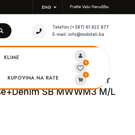
Pratite Vašu Narudžbu
ENG
Telefon
(+387) 61 822 877
E-mail:
info@mobiteli.ba
KLIME
3 M/L
0
0
eries 10 GPS 46mm Silver
KUPOVINA NA RATE
ase+Denim SB MWWM3 M/L