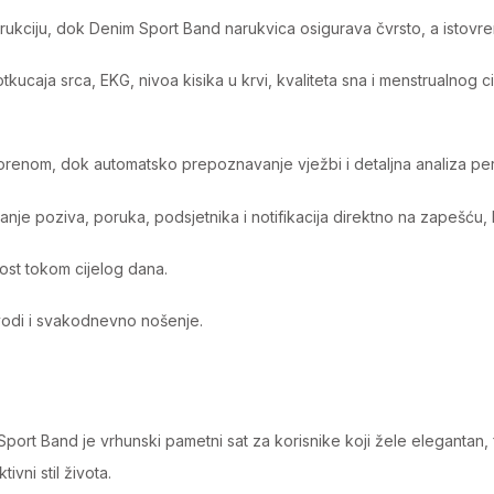
onstrukciju, dok Denim Sport Band narukvica osigurava čvrsto, a ist
aja srca, EKG, nivoa kisika u krvi, kvaliteta sna i menstrualnog cik
orenom, dok automatsko prepoznavanje vježbi i detaljna analiza perf
nje poziva, poruka, podsjetnika i notifikacija direktno na zapešću
ost tokom cijelog dana.
odi i svakodnevno nošenje.
t Band je vrhunski pametni sat za korisnike koji žele elegantan, fun
vni stil života.