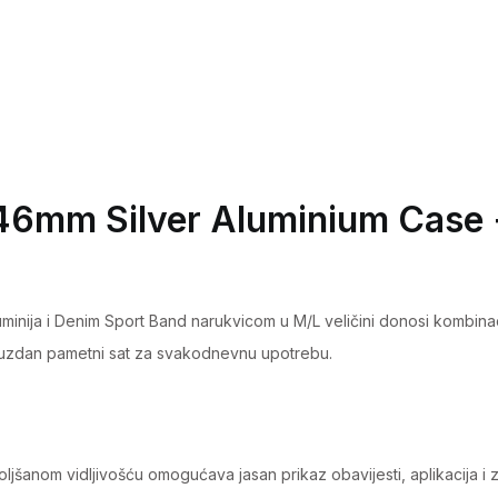
46mm Silver Aluminium Case 
inija i Denim Sport Band narukvicom u M/L veličini donosi kombinaci
pouzdan pametni sat za svakodnevnu upotrebu.
jšanom vidljivošću omogućava jasan prikaz obavijesti, aplikacija i 