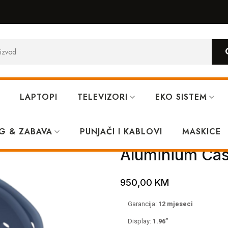
LAPTOPI
TELEVIZORI
EKO SISTEM
es 10 GPS 46mm Silver Aluminium Case+Denim SB MWWM
G & ZABAVA
PUNJAČI I KABLOVI
Apple Watch S
MASKICE
Aluminium C
950,00
KM
Garancija:
12 mjeseci
Display:
1.96”