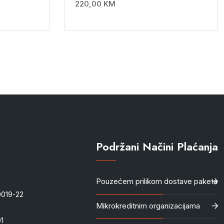
220,00
KM
Podržani Načini Plaćanja
Pouzećem prilikom dostave paketa
-0019-22
Mikrokreditnim organizacijama
1