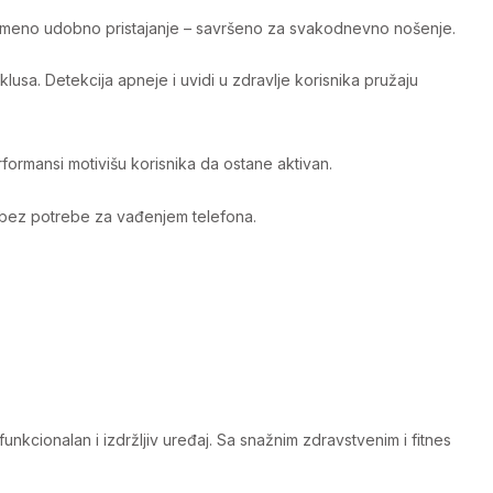
ovremeno udobno pristajanje – savršeno za svakodnevno nošenje.
lusa. Detekcija apneje i uvidi u zdravlje korisnika pružaju
ormansi motivišu korisnika da ostane aktivan.
, bez potrebe za vađenjem telefona.
kcionalan i izdržljiv uređaj. Sa snažnim zdravstvenim i fitnes