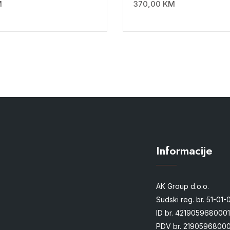
M
370,00
KM
Informacije
AK Group d.o.o.
Sudski reg. br. 51-01
ID br. 4219059680001
PDV br. 21905968000