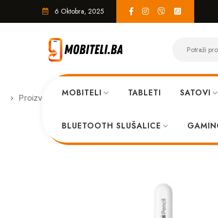
6 Oktobra, 2025
MOBITELI
TABLETI
SATOVI
Proizvodi
EKO SISTEM
Apple Pencil USB-C 
BLUETOOTH SLUŠALICE
GAMIN