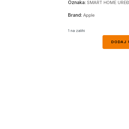
Oznaka:
SMART HOME UREĐ
Brand:
Apple
1 na zalihi
DODAJ 
DODAJ 