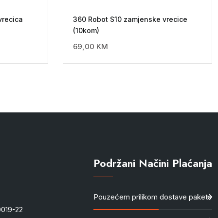
vrecica
360 Robot S10 zamjenske vrecice
(10kom)
69,00
KM
Podržani Načini Plaćanja
Pouzećem prilikom dostave paketa
-0019-22