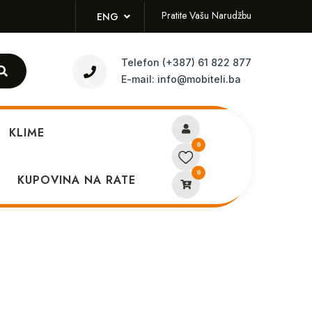
Pratite Vašu Narudžbu
ENG
Telefon
(+387) 61 822 877
E-mail:
info@mobiteli.ba
KLIME
0
0
 USB-C MUWA3ZA/A
KUPOVINA NA RATE