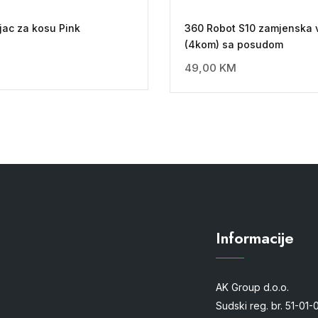
jac za kosu Pink
360 Robot S10 zamjenska 
(4kom) sa posudom
49,00
KM
Informacije
AK Group d.o.o.
Sudski reg. br. 51-01