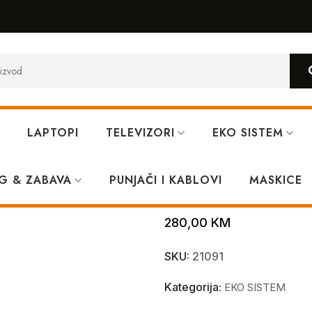
LAPTOPI
TELEVIZORI
EKO SISTEM
MUWA3ZA/A
G & ZABAVA
PUNJAČI I KABLOVI
Apple Pencil
MASKICE
280,00
KM
SKU:
21091
Kategorija:
EKO SISTEM