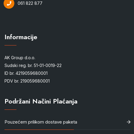
061 822 877
Informacije
AK Group d.o.o.
Sudski reg. br. 51-01-0019-22
ID br. 4219059680001
PDV br. 219059680001
Podržani Načini Plaćanja
Pouzećem prilikom dostave paketa