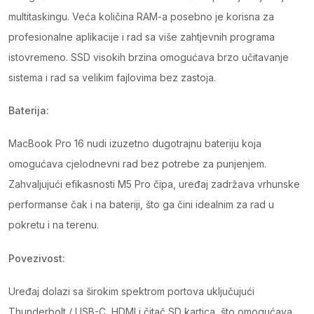
multitaskingu. Veća količina RAM-a posebno je korisna za
profesionalne aplikacije i rad sa više zahtjevnih programa
istovremeno. SSD visokih brzina omogućava brzo učitavanje
sistema i rad sa velikim fajlovima bez zastoja.
Baterija:
MacBook Pro 16 nudi izuzetno dugotrajnu bateriju koja
omogućava cjelodnevni rad bez potrebe za punjenjem.
Zahvaljujući efikasnosti M5 Pro čipa, uređaj zadržava vrhunske
performanse čak i na bateriji, što ga čini idealnim za rad u
pokretu i na terenu.
Povezivost:
Uređaj dolazi sa širokim spektrom portova uključujući
Thunderbolt / USB-C, HDMI i čitač SD kartica, što omogućava