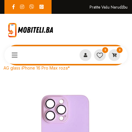
Pratite Vašu Narudžbu
0
0
Proizvodi
MASKICE
AG glass iPhone 16 Pro Max roza*