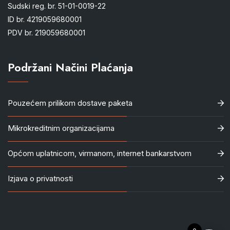
Sudski reg. br. 51-01-0019-22
ID br. 4219059680001
PDV br. 219059680001
Podržani Načini Plaćanja
Pouzećem prilikom dostave paketa
Mikrokreditnim organizacijama
Općom uplatnicom, virmanom, internet bankarstvom
Izjava o privatnosti