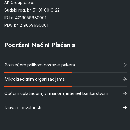
AK Group d.o.o.
Sudski reg. br. 51-01-0019-22
ID br. 4219059680001
PDV br. 219059680001
Podržani Načini Plaćanja
Pouzećem prilikom dostave paketa
Mikrokreditnim organizacijama
Općom uplatnicom, virmanom, internet bankarstvom
Izjava o privatnosti