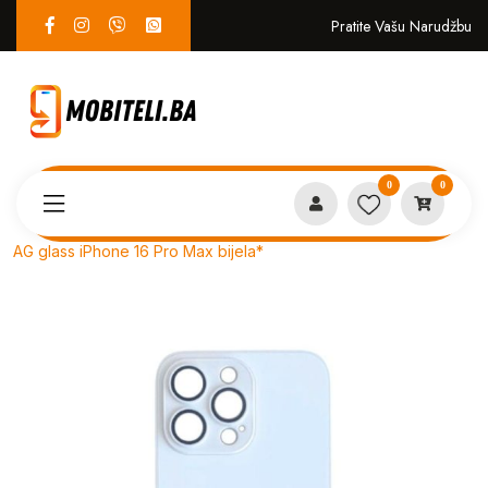
Pratite Vašu Narudžbu
0
0
Proizvodi
MASKICE
AG glass iPhone 16 Pro Max bijela*