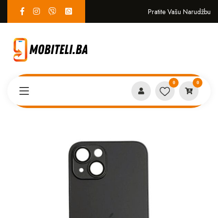
Pratite Vašu Narudžbu
0
0
Proizvodi
MASKICE
AG glass iPhone 15 crna*