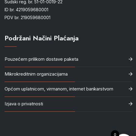
Sudski reg. br. 51-01-0019-22
ID br. 4219059680001
PDV br. 219059680001
Podržani Načini Plaćanja
Pouzećem prilikom dostave paketa
Mikrokreditnim organizacijama
Općom uplatnicom, virmanom, internet bankarstvom
Izjava o privatnosti
0