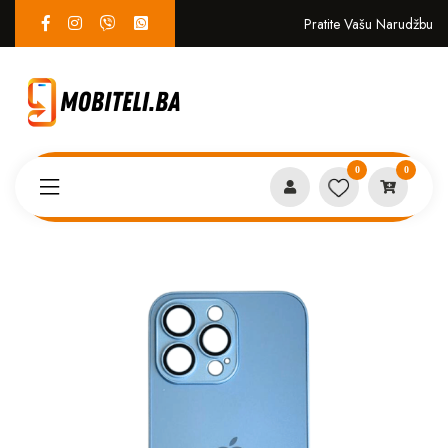
Pratite Vašu Narudžbu
0
0
Proizvodi
MASKICE
AG glass iPhone 13 pro Plava*