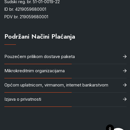
Sudski reg. br. 51-01-0019-22
ID br. 4219059680001
PDV br. 219059680001
Podržani Načini Plaćanja
Pouzećem prilikom dostave paketa
Mikrokreditnim organizacijama
Općom uplatnicom, virmanom, internet bankarstvom
Izjava o privatnosti
0