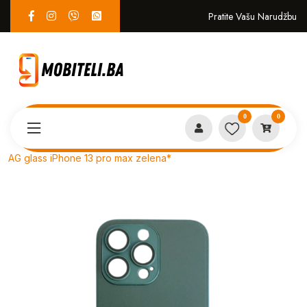
Pratite Vašu Narudžbu
0
0
Proizvodi
MASKICE
AG glass iPhone 13 pro max zelena*