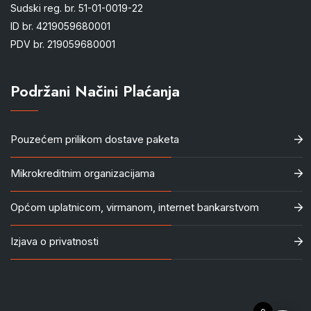
Sudski reg. br. 51-01-0019-22
ID br. 4219059680001
PDV br. 219059680001
Podržani Načini Plaćanja
Pouzećem prilikom dostave paketa
Mikrokreditnim organizacijama
Općom uplatnicom, virmanom, internet bankarstvom
Izjava o privatnosti