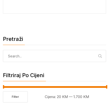
Pretraži
Pretraga:
Filtriraj Po Cijeni
Cijena:
20 KM
—
1.700 KM
Filter
Minimalna
Maksimalna
cijena
cijena