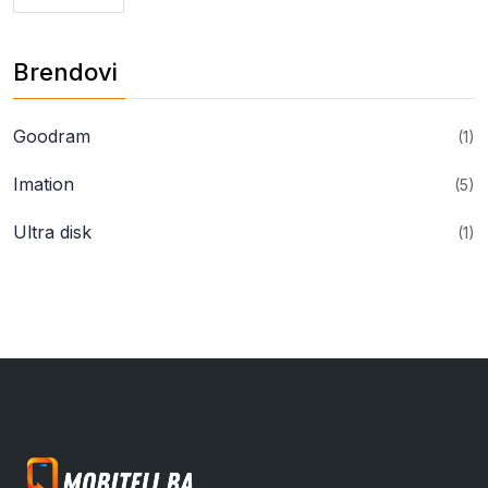
Minimalna
Maksimalna
cijena
cijena
Brendovi
Goodram
(1)
Imation
(5)
Ultra disk
(1)