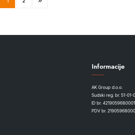
1
2
Informacije
AK Group d.o.o.
Sudski reg. br. 51-01
ID br. 4219059680001
PDV br. 21905968000