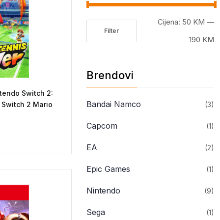
Cijena:
50 KM
—
Filter
Minimalna
Maksimalna
190 KM
cijena
cijena
Brendovi
tendo Switch 2:
Bandai Namco
 Switch 2 Mario
(3)
Capcom
(1)
EA
(2)
Epic Games
(1)
Nintendo
(9)
Sega
(1)