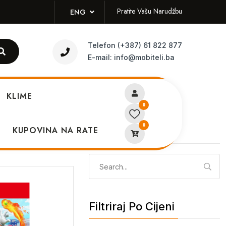
Pratite Vašu Narudžbu
ENG
Telefon
(+387) 61 822 877
E-mail:
info@mobiteli.ba
KLIME
0
0
KUPOVINA NA RATE
Pretraži
Pretraga:
Filtriraj Po Cijeni