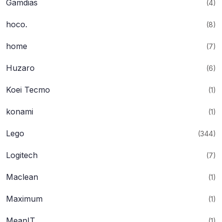
Gamdias
(4)
hoco.
(8)
home
(7)
Huzaro
(6)
Koei Tecmo
(1)
konami
(1)
Lego
(344)
Logitech
(7)
Maclean
(1)
Maximum
(1)
MeanIT
(1)