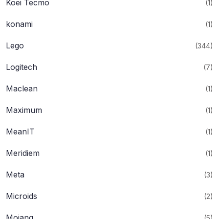
Koei Tecmo
(1)
konami
(1)
Lego
(344)
Logitech
(7)
Maclean
(1)
Maximum
(1)
MeanIT
(1)
Meridiem
(1)
Meta
(3)
Microids
(2)
Mojang
(5)