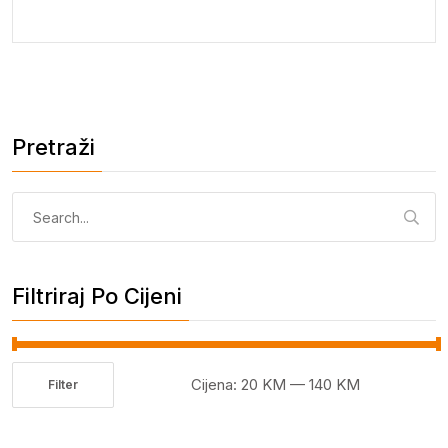
Pretraži
Pretraga:
Filtriraj Po Cijeni
Cijena:
20 KM
—
140 KM
Filter
Minimalna
Maksimalna
cijena
cijena