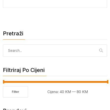
Pretraži
Pretraga:
Filtriraj Po Cijeni
Cijena:
40 KM
—
80 KM
Filter
Minimalna
Maksimalna
cijena
cijena