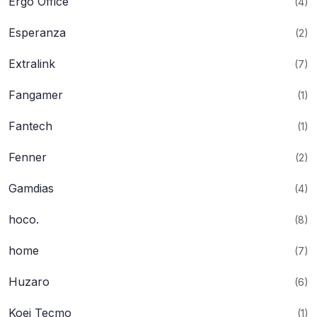
Ergo Office
(4)
Esperanza
(2)
Extralink
(7)
Fangamer
(1)
Fantech
(1)
Fenner
(2)
Gamdias
(4)
hoco.
(8)
home
(7)
Huzaro
(6)
Koei Tecmo
(1)