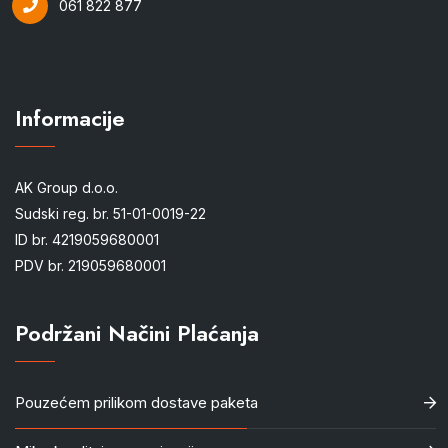
061 822 877
Informacije
AK Group d.o.o.
Sudski reg. br. 51-01-0019-22
ID br. 4219059680001
PDV br. 219059680001
Podržani Načini Plaćanja
Pouzećem prilikom dostave paketa