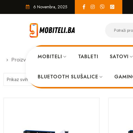
6 Novembra, 2025
MOBITELI
TABLETI
SATOVI
Proizvodi
EKO SISTEM
BLUETOOTH SLUŠALICE
GAMIN
Sorted
Prikaz svih 6 rezultata
by
price:
high
to
low