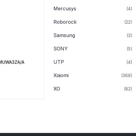
Mercusys
(4)
Roborock
(22)
Samsung
(3)
SONY
(5)
UTP
 MUWA3ZA/A
(4)
Xiaomi
(369)
XO
(82)