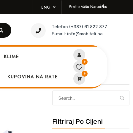
Pratite Vašu Narudžbu
ENG
Telefon
(+387) 61 822 877
E-mail:
info@mobiteli.ba
KLIME
0
0
KUPOVINA NA RATE
Pretraži
Pretraga:
Filtriraj Po Cijeni