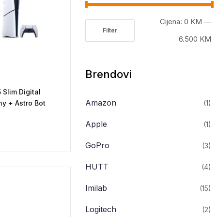
Cijena:
0 KM
—
Filter
Minimalna
Maksimalna
6.500 KM
cijena
cijena
Brendovi
Slim Digital
Amazon
ny + Astro Bot
(1)
Apple
(1)
GoPro
(3)
HUTT
(4)
Imilab
(15)
Logitech
(2)