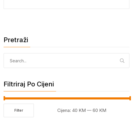
Pretraži
Pretraga:
Filtriraj Po Cijeni
Cijena:
40 KM
—
60 KM
Filter
Minimalna
Maksimalna
cijena
cijena