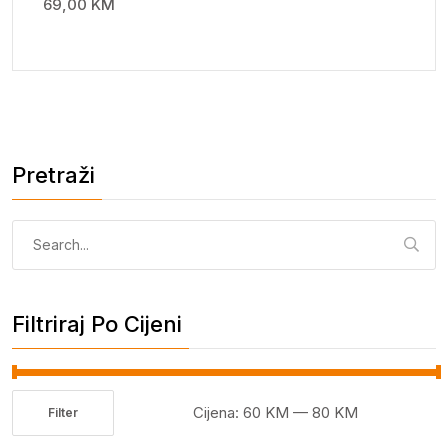
69,00
KM
Pretraži
Pretraga:
Filtriraj Po Cijeni
Cijena:
60 KM
—
80 KM
Filter
Minimalna
Maksimalna