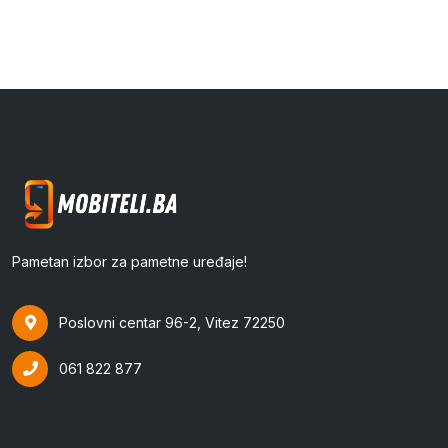
cijena
cijena
Pametan izbor za pametne uređaje!
Poslovni centar 96-2, Vitez 72250
061 822 877