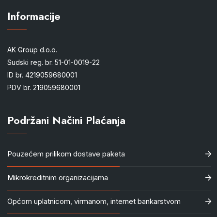
Informacije
AK Group d.o.o.
Sudski reg. br. 51-01-0019-22
ID br. 4219059680001
PDV br. 219059680001
Podržani Načini Plaćanja
Pouzećem prilikom dostave paketa
Mikrokreditnim organizacijama
Općom uplatnicom, virmanom, internet bankarstvom