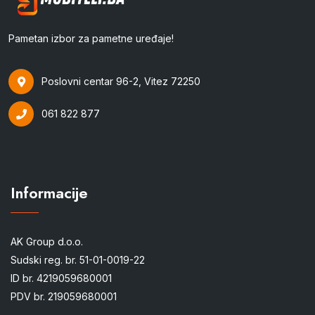
Pametan izbor za pametne uređaje!
Poslovni centar 96-2, Vitez 72250
061 822 877
Informacije
AK Group d.o.o.
Sudski reg. br. 51-01-0019-22
ID br. 4219059680001
PDV br. 219059680001