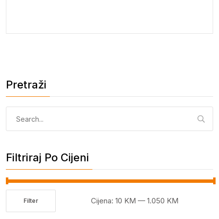
Pretraži
Pretraga:
Filtriraj Po Cijeni
Cijena:
10 KM
—
1.050 KM
Filter
Minimalna
Maksimalna