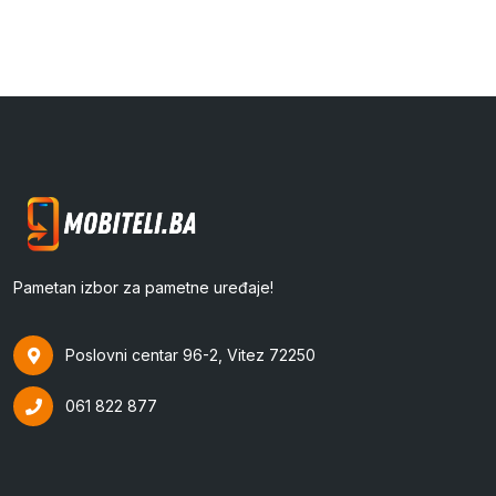
cijena
cijena
Pametan izbor za pametne uređaje!
Poslovni centar 96-2, Vitez 72250
061 822 877